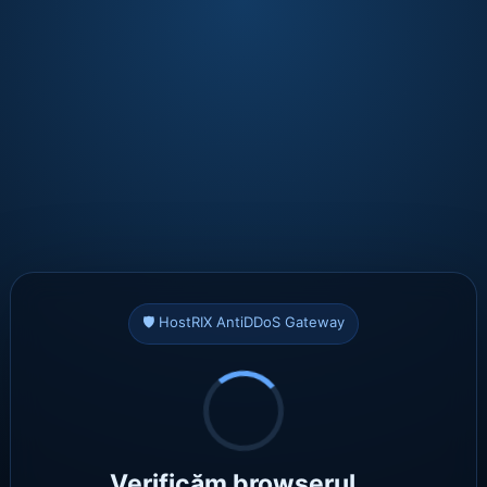
🛡️ HostRIX AntiDDoS Gateway
Verificăm browserul...