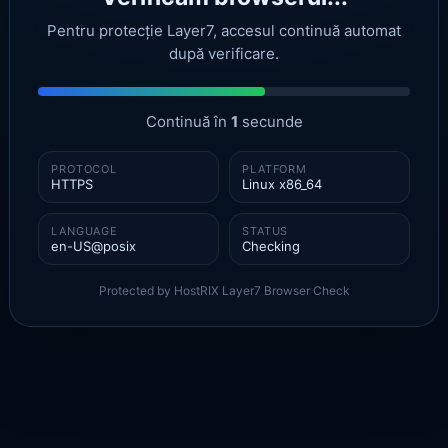
Pentru protecție Layer7, accesul continuă automat
după verificare.
Continuă în
1
secunde
PROTOCOL
PLATFORM
HTTPS
Linux x86_64
LANGUAGE
STATUS
en-US@posix
Checking
Protected by HostRIX Layer7 Browser Check