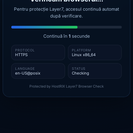
Pentru protecție Layer7, accesul continuă automat
după verificare.
Continuă în
1
secunde
PROTOCOL
PLATFORM
HTTPS
Linux x86_64
LANGUAGE
STATUS
en-US@posix
Checking
Protected by HostRIX Layer7 Browser Check