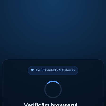
🛡️ HostRIX AntiDDoS Gateway
Verificăm browserul...